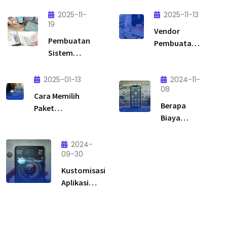
2025-11-
2025-11-13
19
Vendor
Pembuatan
Pembuatan
Sistem
Aplikasi:
Aplikasi
Solusi Tepat
Custom:
2025-01-13
untuk
2024-11-
Solusi
08
Transformasi
Cara Memilih
Tepat
Digital Bisnis
Berapa
Paket
untuk
Anda
Biaya
Pengembangan
Bisnis yang
Pembuatan
Aplikasi Sesuai
Ingin Lebih
Aplikasi
Budget
2024-
Efisien &
09-30
Android
Scalable
untuk
Kustomisasi
Bisnis Kecil?
Aplikasi
Android:
Solusi
Tepat untuk