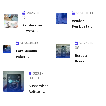
2025-11-
2025-11-13
19
Vendor
Pembuatan
Pembuatan
Sistem
Aplikasi:
Aplikasi
Solusi Tepat
Custom:
2025-01-13
untuk
2024-11-
Solusi
08
Transformasi
Cara Memilih
Tepat
Digital Bisnis
Berapa
Paket
untuk
Anda
Biaya
Pengembangan
Bisnis yang
Pembuatan
Aplikasi Sesuai
Ingin Lebih
Aplikasi
Budget
2024-
Efisien &
09-30
Android
Scalable
untuk
Kustomisasi
Bisnis Kecil?
Aplikasi
Android:
Solusi