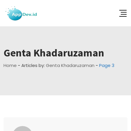
Skip
to
content
Genta Khadaruzaman
Home
-
Articles by:
Genta Khadaruzaman
-
Page 3