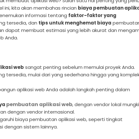
membuat aplikasi web? Salah satu hal penting yang perl
l ini, kita akan membahas rincian
biaya pembuatan aplika
 menemukan informasi tentang
faktor-faktor yang
ng tersedia, dan
tips untuk menghemat biaya
pembuata
kan dapat membuat estimasi yang lebih akurat dan mengam
eb Anda.
ikasi web
sangat penting sebelum memulai proyek Anda.
g tersedia, mulai dari yang sederhana hingga yang komple
bangun aplikasi web Anda adalah langkah penting dalam
pembuatan aplikasi web
aya
, dengan vendor lokal mungk
gkan dengan vendor internasional.
ruhi biaya pembuatan aplikasi web, seperti tingkat
si dengan sistem lainnya.