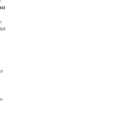
u
si
n
bil
ks
in