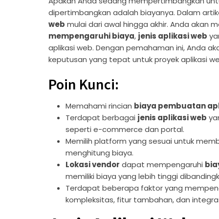
Apakah Anda sedang mempertimbangkan untuk 
dipertimbangkan adalah biayanya. Dalam artike
web
mulai dari awal hingga akhir. Anda akan
mempengaruhi biaya
,
jenis aplikasi web
ya
aplikasi web. Dengan pemahaman ini, Anda a
keputusan yang tepat untuk proyek aplikasi w
Poin Kunci:
Memahami rincian
biaya pembuatan apl
Terdapat berbagai
jenis aplikasi web
yan
seperti e-commerce dan portal.
Memilih platform yang sesuai untuk mem
menghitung biaya.
Lokasi vendor
dapat mempengaruhi
bi
memiliki biaya yang lebih tinggi dibandin
Terdapat beberapa faktor yang mempenga
kompleksitas, fitur tambahan, dan integra