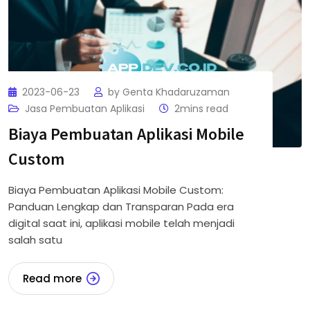
2023-06-23
by
Genta Khadaruzaman
Jasa Pembuatan Aplikasi
2mins read
Biaya Pembuatan Aplikasi Mobile
Custom
Biaya Pembuatan Aplikasi Mobile Custom:
Panduan Lengkap dan Transparan Pada era
digital saat ini, aplikasi mobile telah menjadi
salah satu
Read more