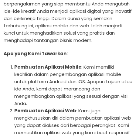
berpengalaman yang siap membantu Anda mengubah
ide-ide kreatif Anda menjadi aplikasi digital yang inovatif
dan berkinerja tinggi. Dalam dunia yang semakin
terhubung ini, aplikasi mobile dan web telah menjadi
kunci untuk menghadirkan solusi yang praktis dan
menghadapi tantangan bisnis modern.
Apa yang Kami Tawarkan:
Pembuatan Aplikasi Mobile
: Kami memiliki
keahlian dalam pengembangan aplikasi mobile
untuk platform Android dan iOS. Apapun tujuan atau
ide Anda, kami dapat merancang dan
mengembangkan aplikasi yang sesuai dengan visi
Anda.
Pembuatan Aplikasi Web
: Kami juga
mengkhususkan diri dalam pembuatan aplikasi web
yang dapat diakses dari berbagai perangkat. Kami
memastikan aplikasi web yang kami buat responsif