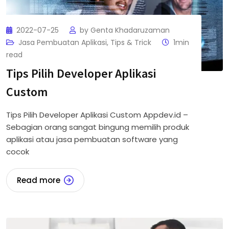
2022-07-25
by
Genta Khadaruzaman
Jasa Pembuatan Aplikasi
,
Tips & Trick
1min
read
Tips Pilih Developer Aplikasi
Custom
Tips Pilih Developer Aplikasi Custom Appdev.id –
Sebagian orang sangat bingung memilih produk
aplikasi atau jasa pembuatan software yang
cocok
Read more