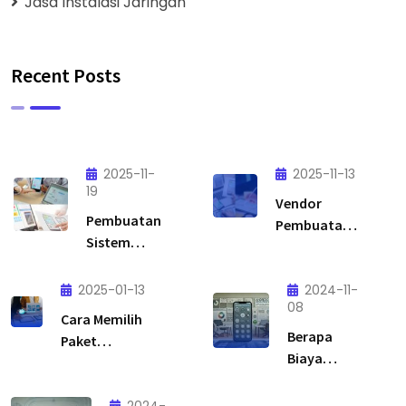
Jasa Instalasi Jaringan
Recent Posts
2025-11-
2025-11-13
19
Vendor
Pembuatan
Pembuatan
Sistem
Aplikasi:
Aplikasi
Solusi Tepat
Custom:
2025-01-13
untuk
2024-11-
Solusi
08
Transformasi
Cara Memilih
Tepat
Digital Bisnis
Berapa
Paket
untuk
Anda
Biaya
Pengembangan
Bisnis yang
Pembuatan
Aplikasi Sesuai
Ingin Lebih
Aplikasi