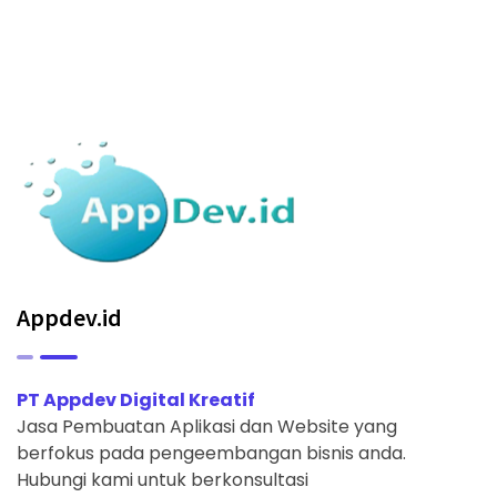
Appdev.id
PT Appdev Digital Kreatif
Jasa Pembuatan Aplikasi dan Website yang
berfokus pada pengeembangan bisnis anda.
Hubungi kami untuk berkonsultasi