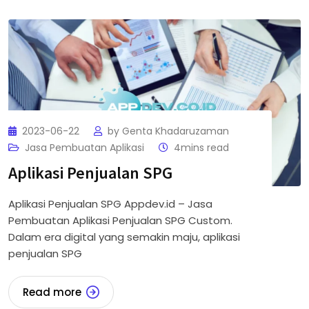
2023-06-22
by
Genta Khadaruzaman
Jasa Pembuatan Aplikasi
4mins read
Aplikasi Penjualan SPG
Aplikasi Penjualan SPG Appdev.id – Jasa
Pembuatan Aplikasi Penjualan SPG Custom.
Dalam era digital yang semakin maju, aplikasi
penjualan SPG
Read more