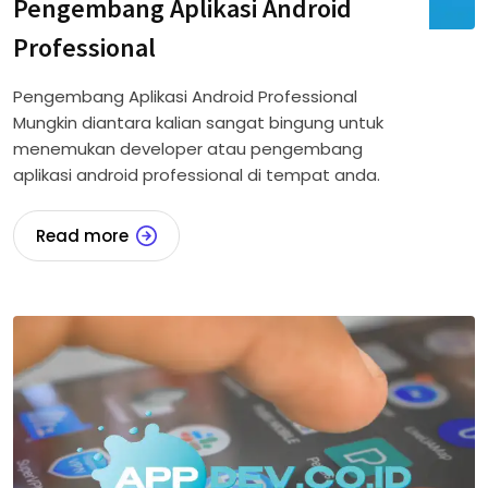
Pengembang Aplikasi Android
Professional
Pengembang Aplikasi Android Professional
Mungkin diantara kalian sangat bingung untuk
menemukan developer atau pengembang
aplikasi android professional di tempat anda.
Read more