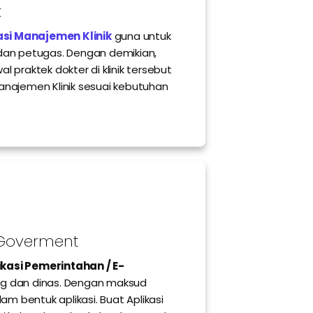
k
asi Manajemen Klinik
guna untuk
 dan petugas. Dengan demikian,
l praktek dokter di klinik tersebut
anajemen Klinik sesuai kebutuhan
E-Goverment
ikasi Pemerintahan / E-
ang dan dinas. Dengan maksud
 bentuk aplikasi. Buat Aplikasi