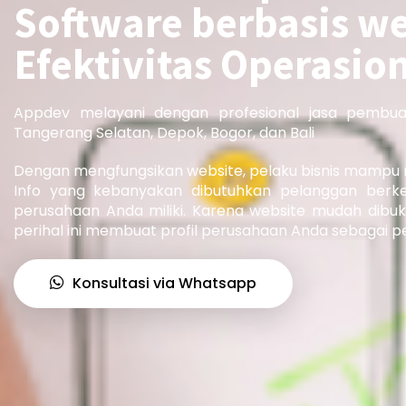
Software berbasis w
Efektivitas Operasio
Appdev melayani dengan profesional jasa pembua
Tangerang Selatan, Depok, Bogor, dan Bali
Dengan mengfungsikan website, pelaku bisnis mam
Info yang kebanyakan dibutuhkan pelanggan berk
perusahaan Anda miliki. Karena website mudah dibu
perihal ini membuat profil perusahaan Anda sebagai pe
Konsultasi via Whatsapp