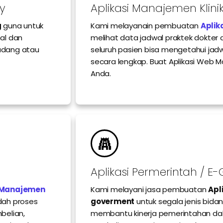
y
Aplikasi Manajemen Klini
g
guna untuk
Kami melayanain pembuatan
Aplik
al dan
melihat data jadwal praktek dokter
Gudang atau
seluruh pasien bisa mengetahui jadwa
secara lengkap. Buat Aplikasi Web M
Anda.
Aplikasi Permerintah / 
i Manajemen
Kami melayani jasa pembuatan
Apl
ah proses
goverment
untuk segala jenis bid
belian,
membantu kinerja pemerintahan dalam