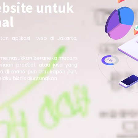
ebsite untuk
nal
tan aplikasi web di Jakarta,
pu memasukkan beraneka macam
enaan product atau jasa yang
ka di mana pun dan kapan pun,
laku bisnis diuntungkan.