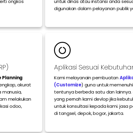
erti ongkos
untuk dinas atau instansi anda sesu
digunakan dalam pelayanan publik ya
RP)
Aplikasi Sesuai Kebutuha
e Planning
Kami melayanain pembuatan
Aplik
engkap, akurat
(Customize
) guna untuk memenuhi
a manusia,
tentunya berbeda satu dan lainnya. dar
lam melakukan
yang pernah kami devlop jika kebutu
ikasi odoo,
untuk konsultasi kepada kami. jasa
di tangsel, depok, bogor, jakarta.