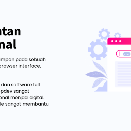
atan
nal
isimpan pada sebuah
browser interface.
dan software full
ppdev sangat
al menjadi digital.
ible sangat membantu