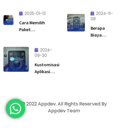
Aplikasi
Solusi Tepat
Custom:
2025-01-13
untuk
2024-11-
Solusi
08
Transformasi
Cara Memilih
Tepat
Digital Bisnis
Berapa
Paket
untuk
Anda
Biaya
Pengembangan
Bisnis yang
Pembuatan
Aplikasi Sesuai
Ingin Lebih
Aplikasi
Budget
2024-
Efisien &
09-30
Android
Scalable
untuk
Kustomisasi
Bisnis Kecil?
Aplikasi
Android:
Solusi
Tepat untuk
Bisnis
© 2022 Appdev. All Rights Reserved By
Appdev Team